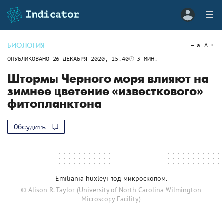
БИОЛОГИЯ
a
A
ОПУБЛИКОВАНО
26 ДЕКАБРЯ 2020, 15:40
3
МИН.
Штормы Черного моря влияют на
зимнее цветение «известкового»
фитопланктона
Обсудить
Emiliania huxleyi под микроскопом.
© Alison R. Taylor (University of North Carolina Wilmington
Microscopy Facility)