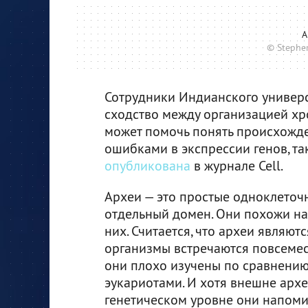
А
© Stephen
Сотрудники Индианского универс
сходство между организацией хр
может помочь понять происхожде
ошибками в экспрессии генов, так
опубликована
в журнале Cell.
Археи — это простые одноклеточ
отдельный домен. Они похожи на 
них. Считается, что археи являют
организмы встречаются повсемес
они плохо изучены по сравнению
эукариотами. И хотя внешне архе
генетическом уровне они напоми