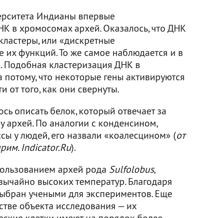
ерситета Индианы впервые
К в хромосомах архей. Оказалось, что ДНК
кластеры, или «дискретные
 их функций. То же самое наблюдается и в
. Подобная кластеризация ДНК в
 потому, что некоторые гены активируются
 от того, как они свернуты.
сь описать белок, который отвечает за
 архей. По аналогии с конденсином,
ы у людей, его назвали «коалесцином» (
от
рим. Indicator.Ru
).
пользованием архей рода
Sulfolobus
,
звычайно высоких температур. Благодаря
 выбран учеными для экспериментов. Еще
стве объекта исследования — их
еские клетки имеют на порядок более