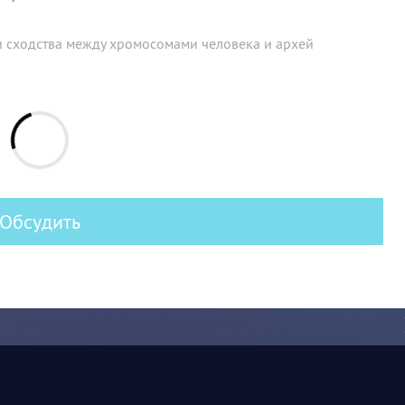
 сходства между хромосомами человека и архей
Обсудить