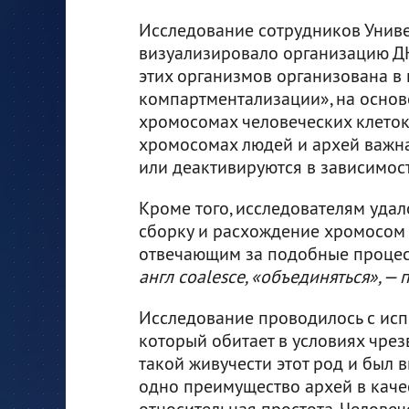
Исследование сотрудников Унив
визуализировало организацию ДН
этих организмов организована в 
компартментализации», на основе
хромосомах человеческих клеток
хромосомах людей и архей важна
или деактивируются в зависимости
Кроме того, исследователям удало
сборку и расхождение хромосом у
отвечающим за подобные процесс
англ coalesce, «объединяться», — п
Исследование проводилось с ис
который обитает в условиях чре
такой живучести этот род и был
одно преимущество архей в каче
относительная простота. Человеч