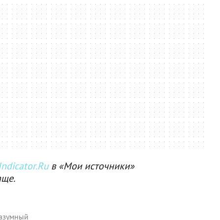
ndicator.Ru
в «Мои источники»
аще.
азумный