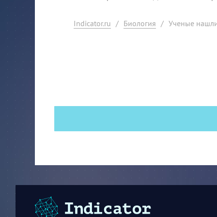
Indicator.ru
/
Биология
/
Ученые нашли