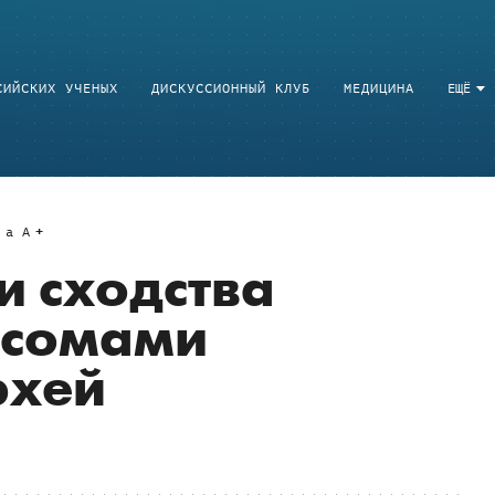
СИЙСКИХ УЧЕНЫХ
ДИСКУССИОННЫЙ КЛУБ
МЕДИЦИНА
ЕЩЁ
a
A
 сходства
осомами
рхей