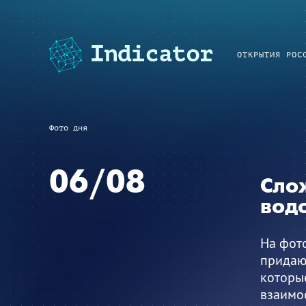
ОТКРЫТИЯ РОС
Фото дня
06/08
Сло
вод
На фот
придают
которые
взаимоо