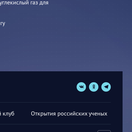
глекислый газ для
ry
 клуб
Открытия российских ученых