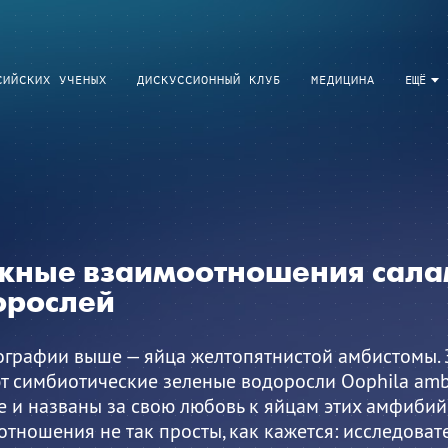
СИЙСКИХ УЧЕНЫХ
ДИСКУССИОННЫЙ КЛУБ
МЕДИЦИНА
ЕЩЁ
жные взаимоотношения сала
орослей
ографии выше — яйца желтопятнистой амбистомы. 
 симбиотические зеленые водоросли Oophila ambl
 и названы за свою любовь к яйцам этих амфибий
тношения не так просты, как кажется: исследоват