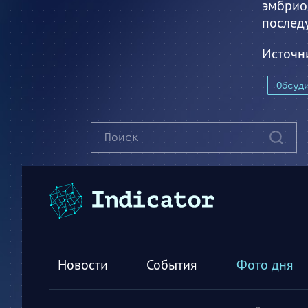
эмбрио
послед
Источн
Обсуд
Новости
События
Фото дня