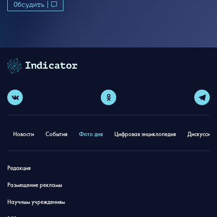
Обсудить
Новости
События
Фото дня
Цифровая энциклопедия
Дискуссион
Редакция
Размещение рекламы
Научным учреждениям