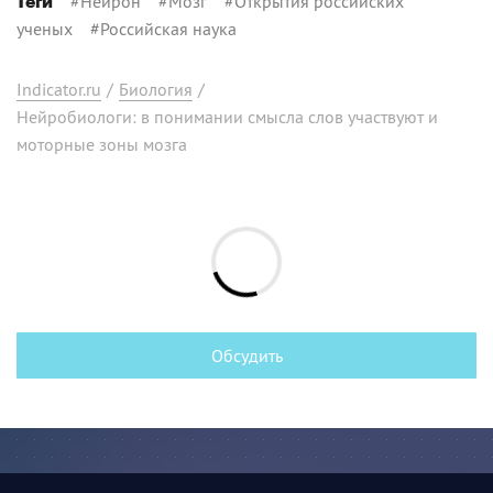
#
Нейрон
#
Мозг
#
Открытия российских
Теги
ученых
#
Российская наука
Indicator.ru
/
Биология
/
Нейробиологи: в понимании смысла слов участвуют и
моторные зоны мозга
Обсудить