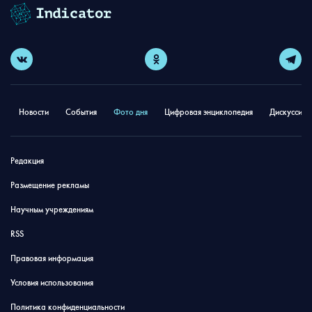
Новости
События
Фото дня
Цифровая энциклопедия
Дискуссион
Редакция
Размещение рекламы
Научным учреждениям
RSS
Правовая информация
Условия использования
Политика конфиденциальности