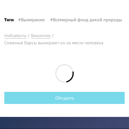
#
Вымирание
#
Всемирный фонд дикой природы
Теги
Indicator.ru
/
Биология
/
Снежные барсы вымирают из-за мести человека
Обсудить