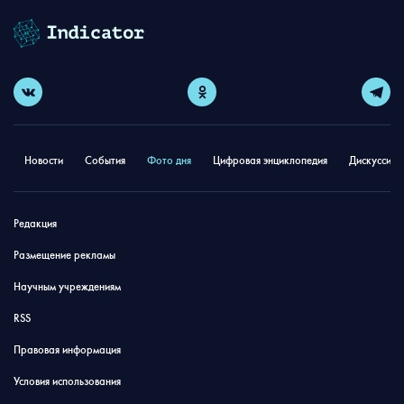
Новости
События
Фото дня
Цифровая энциклопедия
Дискуссион
Редакция
Размещение рекламы
Научным учреждениям
RSS
Правовая информация
Условия использования