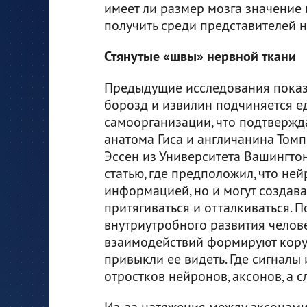
имеет ли размер мозга значение 
получить среди представителей н
Стянутые «швы» нервной ткани
Предыдущие исследования показ
борозд и извилин подчиняется е
самоорганизации, что подтвержд
анатома Гиса и англичанина Томп
Эссен из Университета Вашингтон
статью, где предположил, что не
информацией, но и могут создават
притягиваться и отталкиваться. П
внутриутробного развития челов
взаимодействий формируют кору 
привыкли ее видеть. Где сигналы
отростков нейронов, аксонов, а с
Из-за натяжения между аксонами