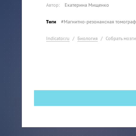
Автор
:
Екатерина Мищенко
#
Магнитно-резонансная томогра
Теги
Indicator.ru
/
Биология
/
Собрать мозги