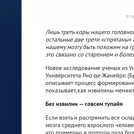
© Ne
Лишь треть коры нашего головног
остальные две трети «спрятаны» в
нашему мозгу быть похожим на гр
это связано со старением и боле
Новое исследование ученых из У
Университета Рио-де-Жанейро (Б
описывает процесс формировани
показывает, как извилины меняют
Без извилин — совсем тупайя
Если взять и распрямить все ск
мозга среднего взрослого челове
что примерно в полтора раза бол