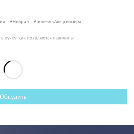
фия
#
Нейрон
#
Болезнь Альцгеймера
 в кучку: как появляются извилины
Обсудить