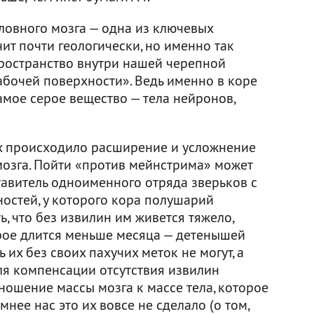
ловного мозга — одна из ключевых
чит почти геологически, но именно так
ространство внутри нашей черепной
абочей поверхности». Ведь именно в коре
амое серое вещество — тела нейронов,
 происходило расширение и усложнение
мозга. Пойти «против мейнстрима» может
тавитель одноименного отряда зверьков с
остей, у которого кора полушарий
ь, что без извилин им живется тяжело,
орое длится меньше месяца — детенышей
 их без своих пахучих меток не могут, а
для компенсации отсутствия извилин
ношение массы мозга к массе тела, которое
мнее нас это их вовсе не сделало (о том,