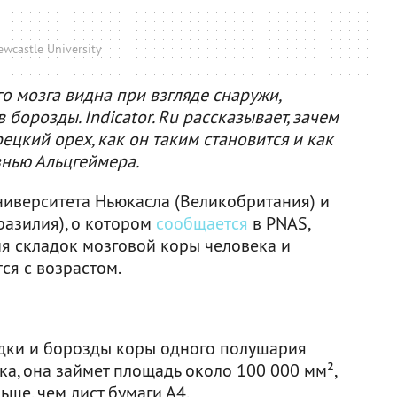
wcastle University
о мозга видна при взгляде снаружи,
 борозды. Indicator. Ru рассказывает, зачем
ецкий орех, как он таким становится и как
знью Альцгеймера.
ниверситета Ньюкасла (Великобритания) и
разилия), о котором
сообщается
в PNAS,
я складок мозговой коры человека и
ся с возрастом.
ладки и борозды коры одного полушария
ка, она займет площадь около 100 000 мм²,
ьше, чем лист бумаги А4.