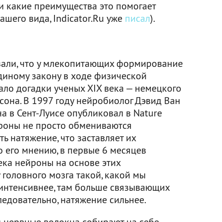
и какие преимущества это помогает
ашего вида, Indicator.Ru уже
писал
).
али, что у млекопитающих формирование
диному закону в ходе физической
ало догадки ученых XIX века — немецкого
сона. В 1997 году нейробиолог Дэвид Ван
а в Сент-Луисе опубликовал в Nature
йроны не просто обмениваются
ь натяжение, что заставляет их
о его мнению, в первые 6 месяцев
ека нейроны на основе этих
головного мозга такой, какой мы
 интенсивнее, там больше связывающих
ледовательно, натяжение сильнее.
 нервные волокна собирают на себе