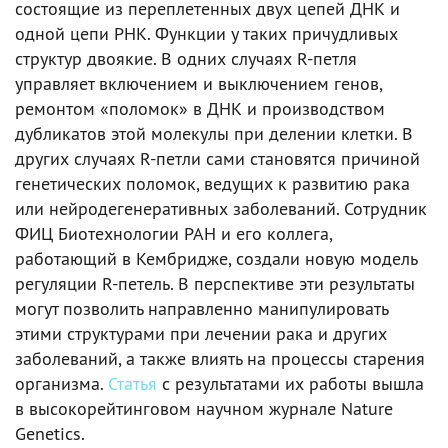
состоящие из переплетенных двух цепей ДНК и
одной цепи РНК. Функции у таких причудливых
структур двоякие. В одних случаях R-петля
управляет включением и выключением генов,
ремонтом «поломок» в ДНК и производством
дубликатов этой молекулы при делении клетки. В
других случаях R-петли сами становятся причиной
генетических поломок, ведущих к развитию рака
или нейродегенеративных заболеваний. Сотрудник
ФИЦ Биотехнологии РАН и его коллега,
работающий в Кембридже, создали новую модель
регуляции R-петель. В перспективе эти результаты
могут позволить направленно манипулировать
этими структурами при лечении рака и других
заболеваний, а также влиять на процессы старения
организма.
Статья
с результатами их работы вышла
в высокорейтинговом научном журнале Nature
Genetics.