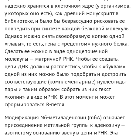
надежно хранится в клеточном ядре (у организмов,
у которых оно есть), как древний манускрипт в
библиотеке, и было бы безрассудно рисковать ее
повредить при синтезе каждой белковой молекулы.
Однако можно снять своеобразную копию одной
«главы», то есть, гена с «рецептом» нужного белка.
Сделать ее можно в виде одноцепочечной
молекулы — матричной РНК. Чтобы ее создать,
цепи ДНК должны расплестись, чтобы к «буквам»
одной из них можно было подобрать и достроить
соответствующие (комплементарные) нуклеотиды-
пары и таким образом собрать из них текст
«копии» в виде мРНК. В этот момент и может
сформироваться R-петля.
Модификация N6-метиладенозин (m6A) означает
присоединение метильной группы к аденозину —
азотистому основанию-звену в цепи мРНК. Эта