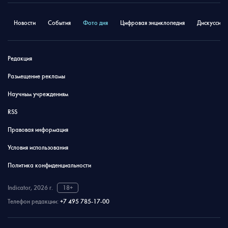
Новости
События
Фото дня
Цифровая энциклопедия
Дискуссион
Редакция
Размещение рекламы
Научным учреждениям
RSS
Правовая информация
Условия использования
Политика конфиденциальности
Indicator, 2026 г.
18+
Телефон редакции:
+7 495 785-17-00