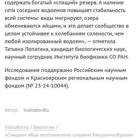
содержать богатый «спящий» резерв. А наличие
сети соседних водоемов повышает стабильность
всей системы: виды мигрируют, озера
обмениваются яйцами, и это делает сообщество в
целом устойчивее к колебаниям солености, чем
любой изолированный водоем», — отметила
Татьяна Лопатина, кандидат биологических наук,
научный сотрудник Института биофизики СО РАН.
Исследование поддержано Российским научным
фондом и Красноярским региональным научным
фондом (№ 23-24-10044).
Автор
:
Indicator.Ru
Indicator.ru
/
Биология
/
«Спящие» яйца зоопланктона сохранят биоразнообразие