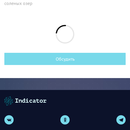
соленых озер
Обсудить