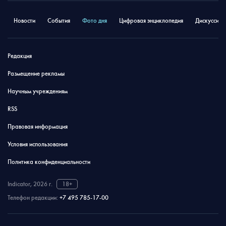
Новости
События
Фото дня
Цифровая энциклопедия
Дискуссион
Редакция
Размещение рекламы
Научным учреждениям
RSS
Правовая информация
Условия использования
Политика конфиденциальности
Indicator, 2026 г.
18+
Телефон редакции:
+7 495 785-17-00