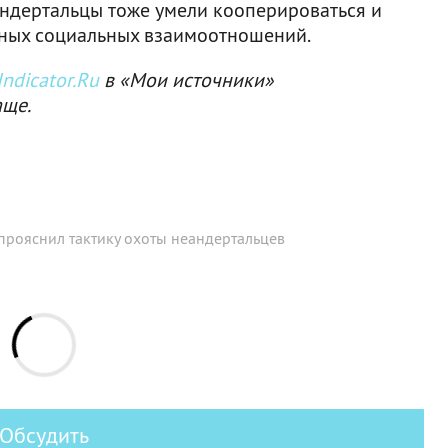
еандертальцы тоже умели кооперироваться и
ных социальных взаимоотношений.
ndicator.Ru
в «Мои источники»
аще.
 прояснил тактику охоты неандертальцев
Обсудить