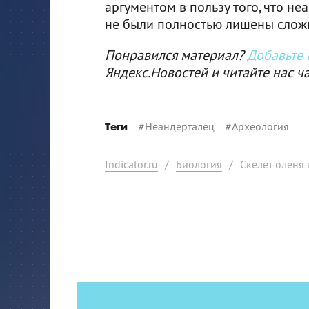
аргументом в пользу того, что н
не были полностью лишены слож
Понравился материал?
Добавьте I
Яндекс.Новостей и читайте нас ч
#
Неандерталец
#
Археология
Теги
Indicator.ru
/
Биология
/
Скелет оленя