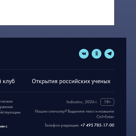
 клуб
Открытия российских ученых
рческих
Indicator, 2026 г.
18+
ружения
Нашли опечатку? Выделите текст и нажмите
действующим
Ctrl+Enter
Телефон редакции:
+7 495 785-17-00
ии с