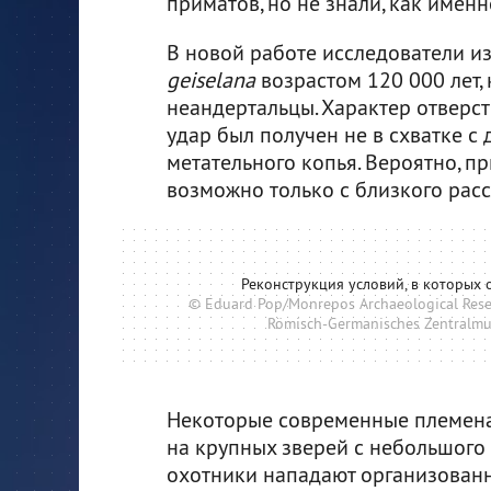
приматов, но не знали, как имен
В новой работе исследователи и
geiselana
возрастом 120 000 лет, 
неандертальцы. Характер отверсти
удар был получен не в схватке с
метательного копья. Вероятно, пр
возможно только с близкого расс
Реконструкция условий, в которых 
© Eduard Pop/Monrepos Archaeological Rese
Römisch-Germanisches Zentralmus
Некоторые современные племена
на крупных зверей с небольшого 
охотники нападают организованно