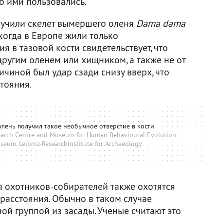
но ими пользовались.
зучили скелет вымершего оленя
Dama dama
когда в Европе жили только
я в тазовой кости свидетельствует, что
 другим оленем или хищником, а также не от
ичиной был удар сзади снизу вверх, что
тояния.
олень получил такое необычное отверстие в кости
arch Centre and Museum for Human Behavioural Evolution,
eum, Leibniz-Researchinstitute for Archaeology
 охотников-собирателей также охотятся
расстояния. Обычно в таком случае
й группой из засады. Ученые считают это