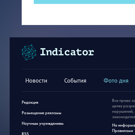
Новости
События
Фото дня
Все права з
Редакция
целях разре
нарушений, 
Размещение рекламы
законодател
Научным учреждениям
На информац
Правилами
RSS