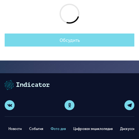
Обсудить
Новости
События
Фото дня
Цифровая энциклопедия
Дискуссион