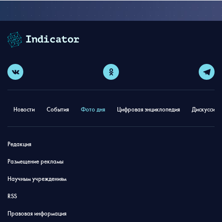
Новости
События
Фото дня
Цифровая энциклопедия
Дискуссион
Редакция
Размещение рекламы
Научным учреждениям
RSS
Правовая информация