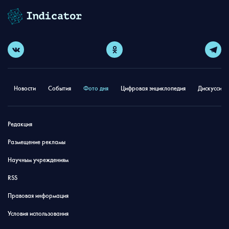
Новости
События
Фото дня
Цифровая энциклопедия
Дискуссион
Редакция
Размещение рекламы
Научным учреждениям
RSS
Правовая информация
Условия использования