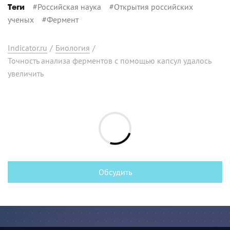
#
Российская наука
#
Открытия российских
Теги
ученых
#
Фермент
Indicator.ru
/
Биология
/
Точность анализа ферментов с помощью капсул удалось
увеличить
Обсудить