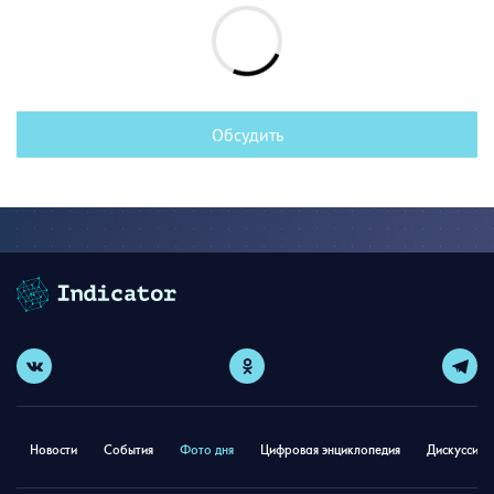
Обсудить
Новости
События
Фото дня
Цифровая энциклопедия
Дискуссион