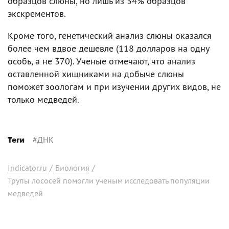
образцов слюны, но лишь из 34% образцов
экскрементов.
Кроме того, генетический анализ слюны оказался
более чем вдвое дешевле (118 долларов на одну
особь, а не 370). Ученые отмечают, что анализ
оставленной хищниками на добыче слюны
поможет зоологам и при изучении других видов, не
только медведей.
#
ДНК
Теги
Indicator.ru
/
Биология
/
Трупы лососей помогли ученым исследовать популяции
медведей