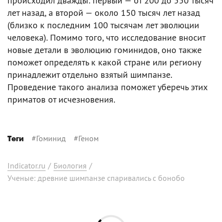
происходил дважды: первый — от 200 до 550 тысяч
лет назад, а второй — около 150 тысяч лет назад
(близко к последним 100 тысячам лет эволюции
человека). Помимо того, что исследование вносит
новые детали в эволюцию гоминидов, оно также
поможет определять к какой стране или региону
принадлежит отдельно взятый шимпанзе.
Проведение такого анализа поможет уберечь этих
приматов от исчезновения.
#
Гоминид
#
Геном
Теги
Indicator.ru
/
Биология
/
Ученые: древние шимпанзе спаривались с бонобо