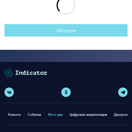
Обсудить
Новости
События
Фото дня
Цифровая энциклопедия
Дискуссион