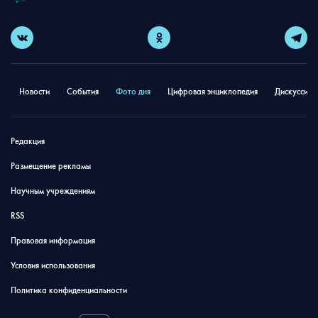
Новости
События
Фото дня
Цифровая энциклопедия
Дискуссион
Редакция
Размещение рекламы
Научным учреждениям
RSS
Правовая информация
Условия использования
Политика конфиденциальности