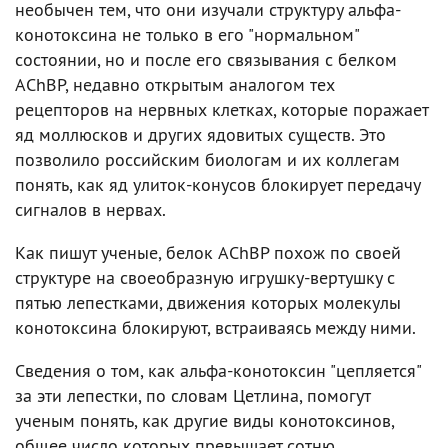
необычен тем, что они изучали структуру альфа-
конотоксина не только в его "нормальном"
состоянии, но и после его связывания с белком
AChBP, недавно открытым аналогом тех
рецепторов на нервных клетках, которые поражает
яд моллюсков и других ядовитых существ. Это
позволило российским биологам и их коллегам
понять, как яд улиток-конусов блокирует передачу
сигналов в нервах.
Как пишут ученые, белок AChBP похож по своей
структуре на своеобразную игрушку-вертушку с
пятью лепестками, движения которых молекулы
конотоксина блокируют, встраиваясь между ними.
Сведения о том, как альфа-конотоксин "цепляется"
за эти лепестки, по словам Цетлина, помогут
ученым понять, как другие виды конотоксинов,
общее число которых превышает сотню,