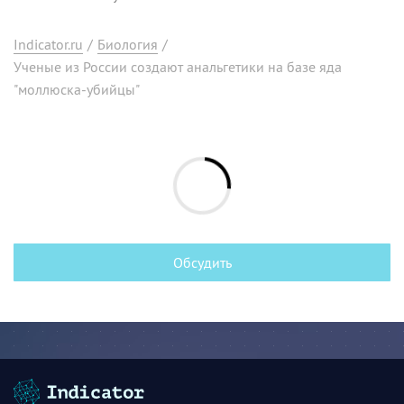
Indicator.ru
/
Биология
/
Ученые из России создают анальгетики на базе яда
"моллюска-убийцы"
Обсудить