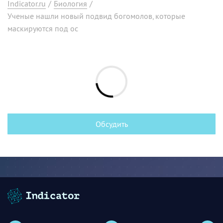
Indicator.ru
/
Биология
/
Ученые нашли новый подвид богомолов, которые
маскируются под ос
Обсудить