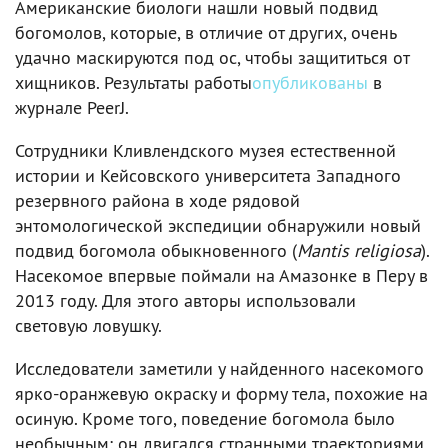
Американские биологи нашли новый подвид
богомолов, которые, в отличие от других, очень
удачно маскируются под ос, чтобы защититься от
хищников. Результаты работы
опубликованы
в
журнале PeerJ.
Сотрудники Кливлендского музея естественной
истории и Кейсовского университета Западного
резервного района в ходе рядовой
энтомологической экспедиции обнаружили новый
подвид богомола обыкновенного (
Mantis religiosa
).
Насекомое впервые поймали на Амазонке в Перу в
2013 году. Для этого авторы использовали
световую ловушку.
Исследователи заметили у найденного насекомого
ярко-оранжевую окраску и форму тела, похожие на
осиную. Кроме того, поведение богомола было
необычным: он двигался странными траекториями