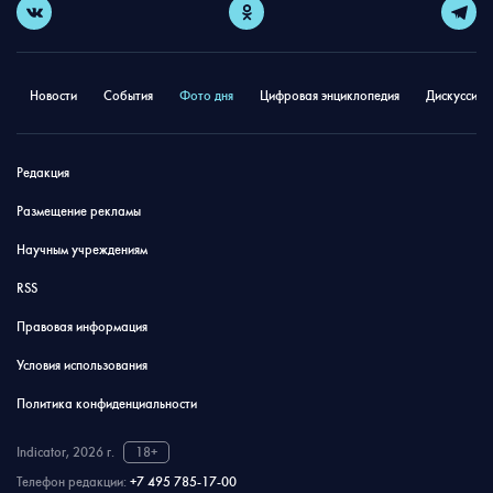
Новости
События
Фото дня
Цифровая энциклопедия
Дискуссион
Редакция
Размещение рекламы
Научным учреждениям
RSS
Правовая информация
Условия использования
Политика конфиденциальности
Indicator, 2026 г.
18+
Телефон редакции:
+7 495 785-17-00