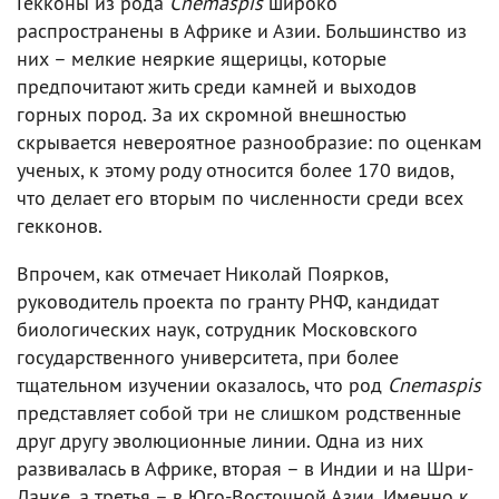
Гекконы из рода
Cnemaspis
широко
распространены в Африке и Азии. Большинство из
них – мелкие неяркие ящерицы, которые
предпочитают жить среди камней и выходов
горных пород. За их скромной внешностью
скрывается невероятное разнообразие: по оценкам
ученых, к этому роду относится более 170 видов,
что делает его вторым по численности среди всех
гекконов.
Впрочем, как отмечает Николай Поярков,
руководитель проекта по гранту РНФ, кандидат
биологических наук, сотрудник Московского
государственного университета, при более
тщательном изучении оказалось, что род
Cnemaspis
представляет собой три не слишком родственные
друг другу эволюционные линии. Одна из них
развивалась в Африке, вторая – в Индии и на Шри-
Ланке, а третья – в Юго-Восточной Азии. Именно к