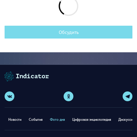
Обсудить
Новости
События
Фото дня
Цифровая энциклопедия
Дискуссион