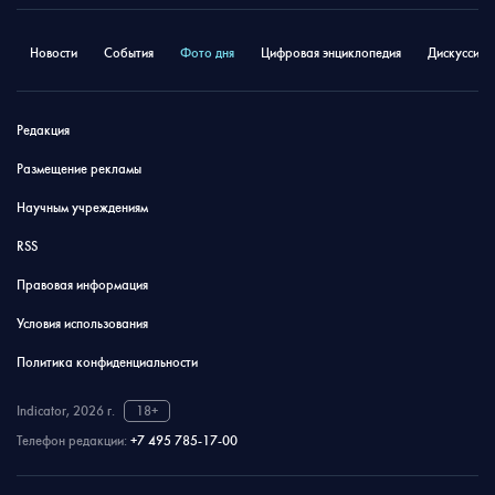
Новости
События
Фото дня
Цифровая энциклопедия
Дискуссион
Редакция
Размещение рекламы
Научным учреждениям
RSS
Правовая информация
Условия использования
Политика конфиденциальности
Indicator, 2026 г.
18+
Телефон редакции:
+7 495 785-17-00