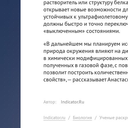
растворитель или структуру белк
открывает новые возможности дл
устойчивых к ультрафиолетовому
должны быстро и точно переклю
«выключенным» состояниями.
«В дальнейшем мы планируем исс
природа окружения влияют на ди
в химически модифицированных 
полученных в газовой фазе, с по
позволит построить количестве
свойств», — рассказывает Анаста
Автор
:
Indicator.Ru
Indicator.ru
/
Биология
/
Ученые раскр