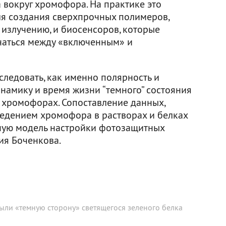
а вокруг хромофора. На практике это
я создания сверхпрочных полимеров,
 излучению, и биосенсоров, которые
чаться между «включенным» и
ледовать, как именно полярность и
намику и время жизни “темного” состояния
хромофорах. Сопоставление данных,
ведением хромофора в растворах и белках
нную модель настройки фотозащитных
сия Боченкова.
ыли «темную сторону» светящегося зеленого белка