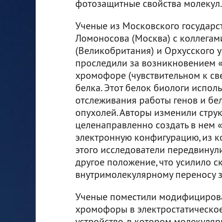
фотозащитные свойства молекул.
Ученые из Московского государс
Ломоносова (Москва) с коллегам
(Великобритания) и Орхусского 
проследили за возникновением 
хромофоре (чувствительном к све
белка. Этот белок биологи испол
отслеживания работы генов и бел
опухолей. Авторы изменили струк
целенаправленно создать в нем 
электронную конфигурацию, из к
этого исследователи передвинул
другое положение, что усилило с
внутримолекулярному переносу з
Ученые поместили модифициров
хромофоры в электростатическое
устройство, в котором молекуляр