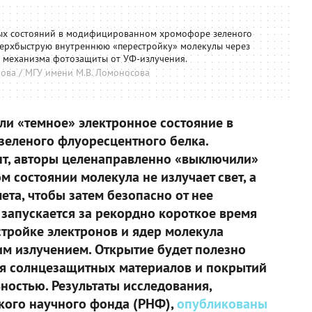
ных состояний в модифицированном хромофоре зеленого
верхбыструю внутреннюю «перестройку» молекулы через
е механизма фотозащиты от УФ-излучения.
ова / МГУ имени М.В. Ломоносова
и «темное» электронное состояние в
зеленого флуоресцентного белка.
нт, авторы целенаправленно «выключили»
м состоянии молекула не излучает свет, а
ета, чтобы затем безопасно от нее
запускается за рекордно короткое время
тройке электронов и ядер молекула
м излучением. Открытие будет полезно
ия солнцезащитных материалов и покрытий
остью. Результаты исследования,
кого научного фонда (РНФ),
опубликованы