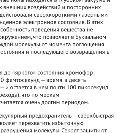
х внешних воздействий и посторонних
одействовали сверхкороткими лазерными
жденное электронное состояние. В этих
особенность поведения вещества не
окружением, что позволяет в буквальном
аждой молекулы от момента поглощения
состояния и последующего возвращения в
ия до «яркого» состояния хромофор
00 фемтосекунд — время, в десять
— и остается в нем почти 100 пикосекунд
рехода), что по меркам
читается очень долгим периодом.
лекулярный предохранитель — сверхбыстрая
зволяет перехватить избыточную
 разрушения молекулы. Секрет защиты от