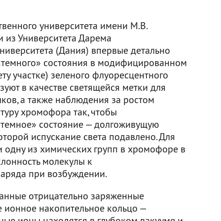
твенного университета имени М.В.
и из Университета Дарема
университета (Дания) впервые детально
«темного» состояния в модифицированном
ту участке) зеленого флуоресцентного
ьзуют в качестве светящейся метки для
ков, а также наблюдения за ростом
туру хромофора так, чтобы
«темное» состояние — долгоживущую
оторой испускание света подавлено. Для
и одну из химических групп в хромофоре в
клонность молекулы к
аряда при возбуждении.
анные отрицательно заряженные
 ионное накопительное кольцо —
ные ионы находятся в глубоком вакууме и