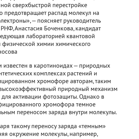
нной сверхбыстрой перестройке
то предотвращает распад молекул на
лектроны», — поясняет руководитель
РНФ, Анастасия Боченкова, кандидат
аведующая лабораторией квантовой
 физической химии химического
носова
 известен в каротиноидах — природных
нтетических комплексах растений и
фицированном хромофоре авторам, таким
и высокоэффективный природный механизм
 для активации фотозащиты. Однако в
ифицированного хромофора темное
ельным переносом заряда внутри молекулы.
даря такому переносу заряда «темным»
няя окружение молекулы, например,