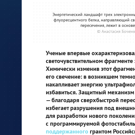
Энергетический ландшафт трех электрон
флуоресцентного белка, направляющий с
пересечения, лежит в основ
© Анастасия Боченк
Ученые впервые охарактеризовал
светочувствительном фрагменте 
Химически изменив этот фрагме
его свечение: в возникшем темно
накапливает энергию ультрафиол
избавиться. Защитный механизм 
— благодаря сверхбыстрой перес
избегает разрушения под внешни
для разработки нового поколен
с программируемой фотостабильн
поддержанного
грантом Российс