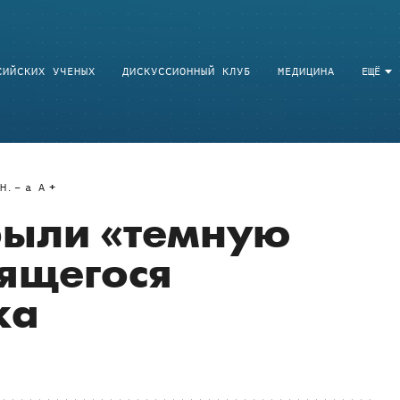
СИЙСКИХ УЧЕНЫХ
ДИСКУССИОННЫЙ КЛУБ
МЕДИЦИНА
ЕЩЁ
Н.
a
A
рыли «темную
тящегося
ка