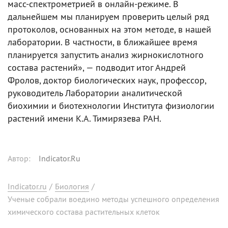
масс-спектрометрией в онлайн-режиме. В
дальнейшем мы планируем проверить целый ряд
протоколов, основанных на этом методе, в нашей
лаборатории. В частности, в ближайшее время
планируется запустить анализ жирнокислотного
состава растений», — подводит итог Андрей
Фролов, доктор биологических наук, профессор,
руководитель Лаборатории аналитической
биохимии и биотехнологии Института физиологии
растений имени К.А. Тимирязева РАН.
Автор
:
Indicator.Ru
Indicator.ru
/
Биология
/
Ученые собрали воедино методы успешного определения
химического состава растительных клеток