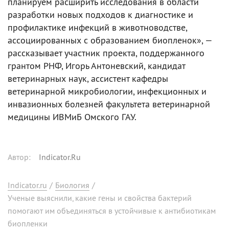
планируем расширить исследования в области
разработки новых подходов к диагностике и
профилактике инфекций в животноводстве,
ассоциированных с образованием биопленок», —
рассказывает участник проекта, поддержанного
грантом РНФ, Игорь Антоневский, кандидат
ветеринарных наук, ассистент кафедры
ветеринарной микробиологии, инфекционных и
инвазионных болезней факультета ветеринарной
медицины ИВМиБ Омского ГАУ.
Автор
:
Indicator.Ru
Indicator.ru
/
Биология
/
Ученые выяснили, какие гены и свойства бактерий
помогают им объединяться в устойчивые к антибиотикам
биопленки