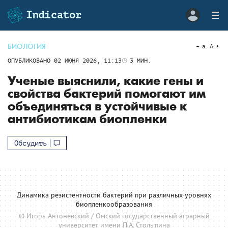
БИОЛОГИЯ
a
A
ОПУБЛИКОВАНО
02 ИЮНЯ 2026, 11:13
3
МИН.
Ученые выяснили, какие гены и
свойства бактерий помогают им
объединяться в устойчивые к
антибиотикам биопленки
Обсудить
Динамика резистентности бактерий при различных уровнях
биопленкообразования
© Игорь Антоневский / Омский государственный аграрный
университет имени П.А. Столыпина