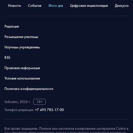
Новости
События
Фото дня
Цифровая энциклопедия
Дискуссион
Редакция
Размещение рекламы
Научным учреждениям
RSS
Правовая информация
Условия использования
Политика конфиденциальности
Indicator, 2026 г.
18+
Телефон редакции:
+7 495 785-17-00
Все права защищены. Полное или частичное копирование материалов Сайта в
коммерческих целях разрешено только с письменного разрешения владельца