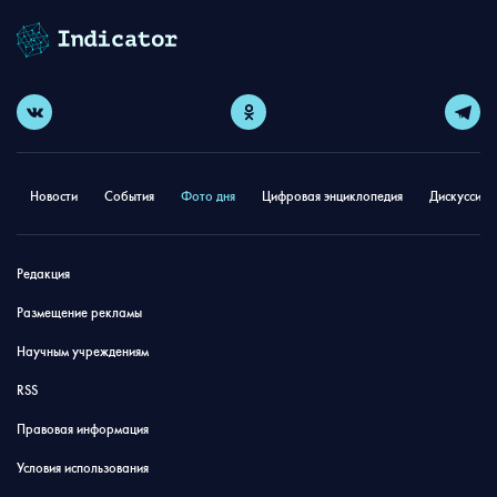
Новости
События
Фото дня
Цифровая энциклопедия
Дискуссион
Редакция
Размещение рекламы
Научным учреждениям
RSS
Правовая информация
Условия использования