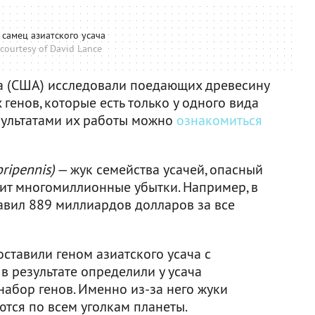
самец азиатского усача
courtesy of David Lance
а (США) исследовали поедающих древесину
генов, которые есть только у одного вида
езультатами их работы можно
ознакомиться
ripennis)
— жук семейства усачей, опасный
сит многомиллионные убытки. Например, в
вил 889 миллиардов долларов за все
ставили геном азиатского усача с
в результате определили у усача
набор генов. Именно из-за него жуки
тся по всем уголкам планеты.