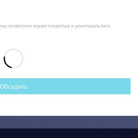
ены позволили жукам плодиться и уничтожать леса
Обсудить