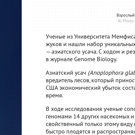
Взрослый 
© Photo 
Ученые из Университета Мемфис
жуков и нашли набор уникальных 
— азиатского усача. С ходом и р
в журнале Genome Biology.
Азиатский усач
(Anoplophora glab
вредитель лесов, который прино
США экономический убыток соста
время.
В ходе исследования ученые сопо
геномами 14 других насекомых и 
свойственный только этому виду 
быстро плодятся и распространяю