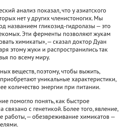
кий анализ показал, что у азиатского
оторых нет у других членистоногих. Мы
од названием гликозид-гидролазы — это
асекомых. Эти ферменты позволяют жукам
овать химикаты», — сказал доктор Дуан
даря этому жуки и распространились так
ья по всему миру.
ных веществ, поэтому, чтобы выжить,
приобретают уникальные характеристики,
е количество энергии при питании.
ние помогло понять, как быстрое
 связано с генетикой. Более того, явление,
е работы, — обезвреживание химикатов —
телями.