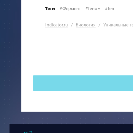
#
Фермент
#
Геном
#
Ген
Теги
Indicator.ru
/
Биология
/
Уникальные г