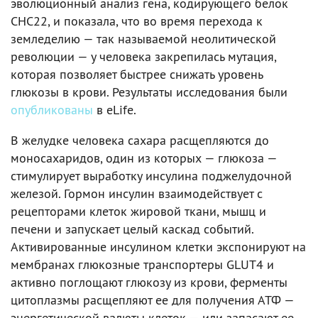
эволюционный анализ гена, кодирующего белок
CHC22, и показала, что во время перехода к
земледелию — так называемой неолитической
революции — у человека закрепилась мутация,
которая позволяет быстрее снижать уровень
глюкозы в крови. Результаты исследования были
опубликованы
в eLife.
В желудке человека сахара расщепляются до
моносахаридов, один из которых — глюкоза —
стимулирует выработку инсулина поджелудочной
железой. Гормон инсулин взаимодействует с
рецепторами клеток жировой ткани, мышц и
печени и запускает целый каскад событий.
Активированные инсулином клетки экспонируют на
мембранах глюкозные транспортеры GLUT4 и
активно поглощают глюкозу из крови, ферменты
цитоплазмы расщепляют ее для получения АТФ —
энергетической валюты клеток — или запасают ее