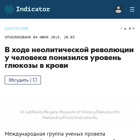
БИОЛОГИЯ
a
A
ОПУБЛИКОВАНО
04 ИЮНЯ 2019, 20:03
В ходе неолитической революции
у человека понизился уровень
глюкозы в крови
Обсудить
© LabRoots/Niigata Museum of History/Danumurthi
Mahendra/Flickr/Indicator.Ru
Международная группа ученых провела