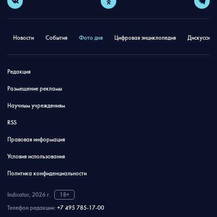
Новости
События
Фото дня
Цифровая энциклопедия
Дискуссион
Редакция
Размещение рекламы
Научным учреждениям
RSS
Правовая информация
Условия использования
Политика конфиденциальности
Indicator, 2026 г.
18+
Телефон редакции:
+7 495 785-17-00