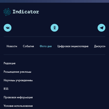
Новости
События
Фото дня
Цифровая энциклопедия
Дискуссион
Редакция
Размещение рекламы
Научным учреждениям
RSS
Правовая информация
Условия использования