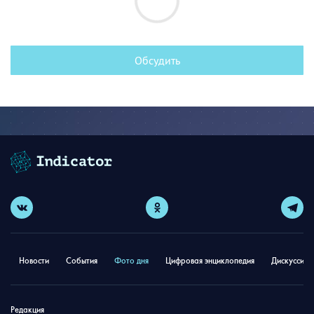
Обсудить
Новости
События
Фото дня
Цифровая энциклопедия
Дискуссион
Редакция