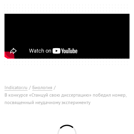
Indicator.ru
/
Биология
/
В конкурсе «Станцуй свою диссертацию» победил номер,
посвященный неудачному эксперименту