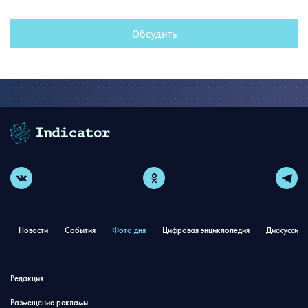
Обсудить
Новости
События
Фото дня
Цифровая энциклопедия
Дискуссион
Редакция
Размещение рекламы