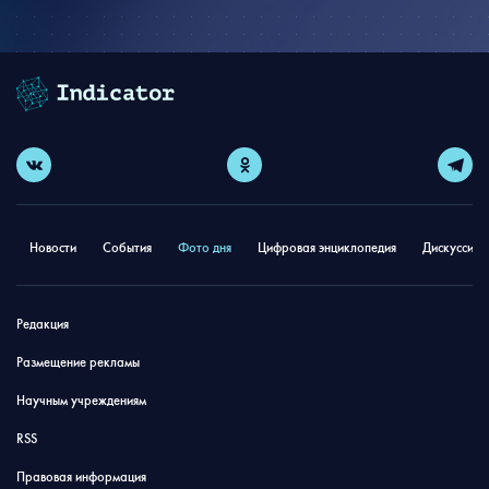
Новости
События
Фото дня
Цифровая энциклопедия
Дискуссион
Редакция
Размещение рекламы
Научным учреждениям
RSS
Правовая информация