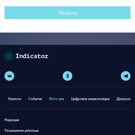
Обсудить
Новости
События
Фото дня
Цифровая энциклопедия
Дискуссион
Редакция
Размещение рекламы