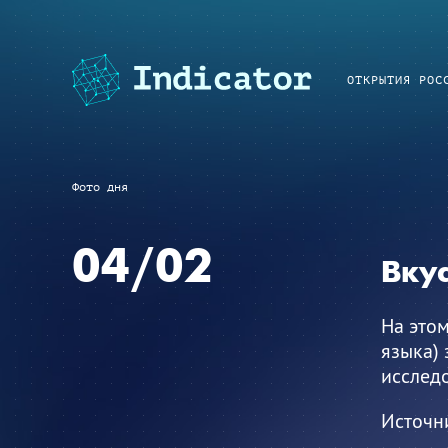
ОТКРЫТИЯ РОС
Фото дня
04/02
Вку
На это
языка)
исслед
Источн