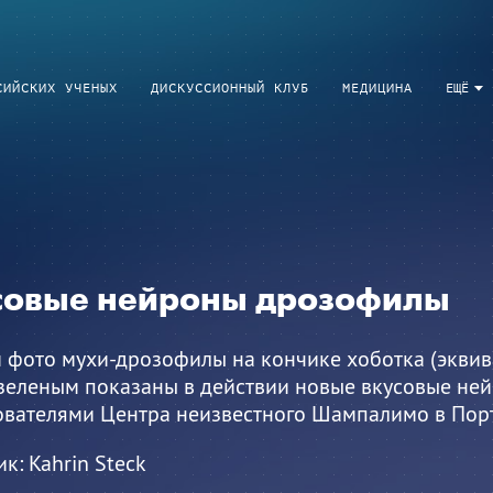
СИЙСКИХ УЧЕНЫХ
ДИСКУССИОННЫЙ КЛУБ
МЕДИЦИНА
ЕЩЁ
совые нейроны дрозофилы
м фото мухи-дрозофилы на кончике хоботка (экви
 зеленым показаны в действии новые вкусовые ней
ователями Центра неизвестного Шампалимо в Порт
ик:
Kahrin Steck