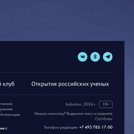
 клуб
Открытия российских ученых
рческих
Indicator, 2026 г.
18+
ружения
Нашли опечатку? Выделите текст и нажмите
действующим
Ctrl+Enter
Телефон редакции:
+7 495 785-17-00
ии с