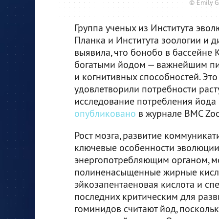
© Emily G
Группа ученых из Института эво
Планка и Института зоологии и 
выявила, что бонобо в бассейне
богатыми йодом — важнейшим пи
и когнитивных способностей. Это
удовлетворили потребности раст
исследование потребления йода
опубликовано
в журнале BMC Zoo
Рост мозга, развитие коммуника
ключевые особенности эволюции 
энергопотребляющим органом, моз
полиненасыщенные жирные кисло
эйкозапентаеновая кислота и сп
последних критическим для разв
гоминидов считают йод, поскольк