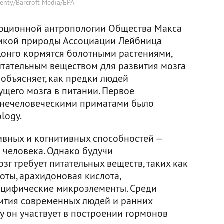
enty/Barcroft Media/EPA
люционной антропологии Общества Макса
дикой природы Ассоциации Лейбница
 Конго кормятся болотными растениями,
тательным веществом для развития мозга
 объясняет, как предки людей
ущего мозга в питании. Первое
 нечеловеческими приматами было
logy.
тивных и когнитивных способностей —
человека. Однако будучи
г требует питательных веществ, таких как
ты, арахидоновая кислота,
ецифические микроэлементы. Среди
ития современных людей и ранних
у он участвует в построении гормонов