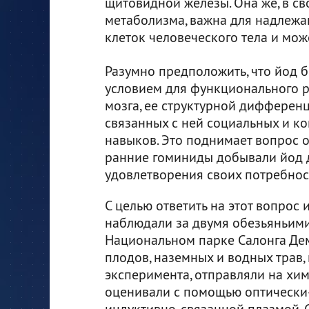
щитовидной железы. Она же, в св
метаболизма, важна для надлеж
клеток человеческого тела и мо
Разумно предположить, что йод
условием для функционального 
мозга, ее структурной дифферен
связанных с ней социальных и к
навыков. Это поднимает вопрос о 
ранние гоминиды добывали йод 
удовлетворения своих потребнос
С целью ответить на этот вопрос
наблюдали за двумя обезьяньими
Национальном парке Салонга Де
плодов, наземных и водных трав,
эксперимента, отправляли на хи
оценивали с помощью оптически
индуктивно-связанной плазмой.