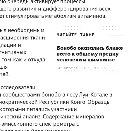
ою очередь, активирует процессы
ащего развития и дифференцирования всех
жет стимулировать метаболизм витаминов.
 был необходимым
ЧИТАЙТЕ ТАКЖЕ
расширения ткани
циации и
Бонобо оказались ближе
огнитивных
всего к общему предку
том, как и откуда
человека и шимпанзе
для
30 апреля 2017, 13:25
тей.
 исследователи
 сообществами бонобо в лесу Луи-Котале в
мократической Республики Конго. Образцы
 которыми питались участники
мический анализ. Содержание минералов
-эмиссионного спектрометра с
 Содержание йода измеряли