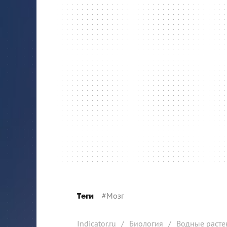
#
Мозг
Теги
Indicator.ru
/
Биология
/
Водные расте