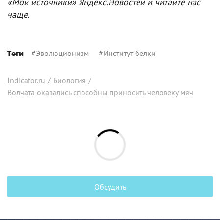
«Мои источники» Яндекс.Новостей и читайте нас
чаще.
#
Эволюционизм
#
Институт белки
Теги
Indicator.ru
/
Биология
/
Волчата оказались способны приносить человеку мяч
Обсудить