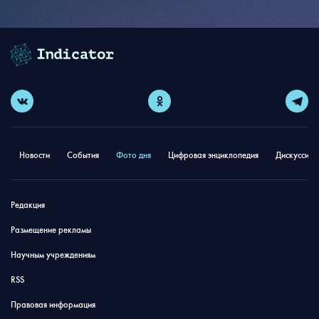
Новости
События
Фото дня
Цифровая энциклопедия
Дискуссион
Редакция
Размещение рекламы
Научным учреждениям
RSS
Правовая информация