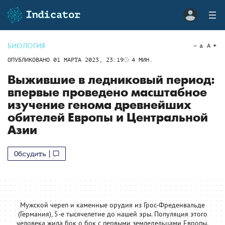
БИОЛОГИЯ
a
A
ОПУБЛИКОВАНО
01 МАРТА 2023, 23:19
4
МИН.
Выжившие в ледниковый период:
впервые проведено масштабное
изучение генома древнейших
обителей Европы и Центральной
Азии
Обсудить
Мужской череп и каменные орудия из Грос-Фреденвальде
(Германия), 5-е тысячелетие до нашей эры. Популяция этого
человека жила бок о бок с первыми земледельцами Европы.