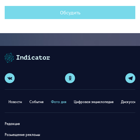
Обсудить
Новости
События
Фото дня
Цифровая энциклопедия
Дискуссион
Редакция
Размещение рекламы