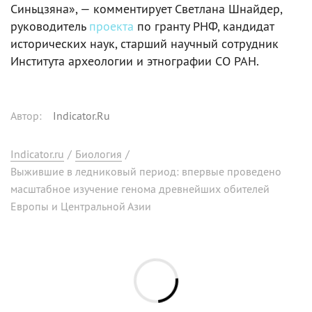
Синьцзяна», — комментирует Светлана Шнайдер,
руководитель
проекта
по гранту РНФ, кандидат
исторических наук, старший научный сотрудник
Института археологии и этнографии СО РАН.
Автор
:
Indicator.Ru
Indicator.ru
/
Биология
/
Выжившие в ледниковый период: впервые проведено
масштабное изучение генома древнейших обителей
Европы и Центральной Азии