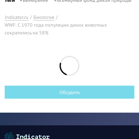
Теги
Indicator.ru
/
Биология
/
WWF: С 1970 года популяции диких животных
сократились на 58%
Обсудить