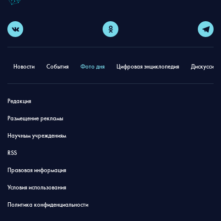
Новости
События
Фото дня
Цифровая энциклопедия
Дискуссион
Редакция
Размещение рекламы
Научным учреждениям
RSS
Правовая информация
Условия использования
Политика конфиденциальности