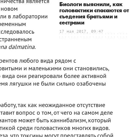
рничества является
Биологи выяснили, как
 новом
головастики спасаются от
ли в лаборатории
съедения братьями и
сестрами
еременным
сследовалось
17 мая 2017, 09:47
остранненым
na dalmatina
.
урентов любого вида рядом с
довитыми и маленькими они становились,
о вида они реагировали более активной
ремя лягушки не были сильно озабочены
аботу, так как неожиданное отсутствие
авит вопрос о том, от чего на самом деле
антов может быть каннибализм, который
тикой среди головастиков многих видов.
еза, что токсины могут представлять собой