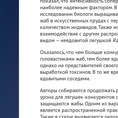
показал, что интенсивность сопе
наиболее надежным фактором. В
исследовании биологи выращива
жаб в искусственных прудах с п
количеством индивидов. Также и
взаимодействие с другим распр
видом — неядовитой лягушкой
Ra
Оказалось, что чем больше конк
головастиками жаб, тем более я
однако на представителей своег
выработкой токсинов. В то же в
ядовитыми соседями.
Авторы собираются продолжать р
урона для лягушек-конкурентов ст
защищаются жабы. Одним из вари
является распространенной прак
Также в статье выдвигается гипот