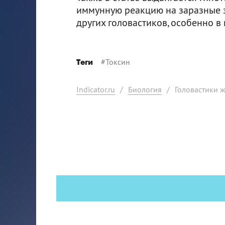
иммунную реакцию на заразные з
других головастиков, особенно в
#
Токсин
Теги
Indicator.ru
/
Биология
/
Головастики ж