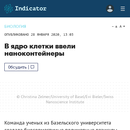
БИОЛОГИЯ
a
A
ОПУБЛИКОВАНО
28 ЯНВАРЯ 2020, 13:03
В ядро клетки ввели
наноконтейнеры
Обсудить
© Christina Zelmer/University of Basel/Evi Bieler/Swiss
Nanoscience Institute
Команда ученых из Базельского университета
создала биосовместимые полимерные везикулы,