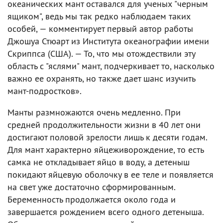
океанических мант оставался для ученых "черным
ящиком", ведь мы так редко наблюдаем таких
особей, — комментирует первый автор работы
Джошуа Стюарт из Института океанографии имени
Скриппса (США). — То, что мы отождествили эту
область с "яслями" мант, подчеркивает то, насколько
важно ее охранять, но также дает шанс изучить
мант-подростков».
Манты размножаются очень медленно. При
средней продолжительности жизни в 40 лет они
достигают половой зрелости лишь к десяти годам.
Для мант характерно яйцеживорождение, то есть
самка не откладывает яйцо в воду, а детеныш
покидают яйцевую оболочку в ее теле и появляется
на свет уже достаточно сформированным.
Беременность продолжается около года и
завершается рождением всего одного детеныша.