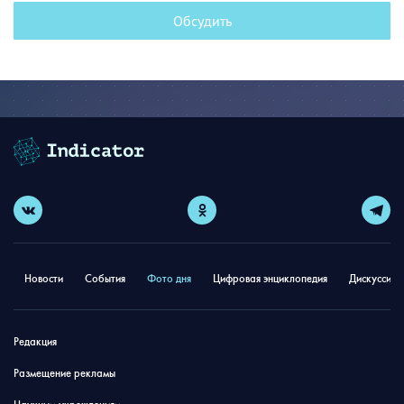
Обсудить
Новости
События
Фото дня
Цифровая энциклопедия
Дискуссион
Редакция
Размещение рекламы