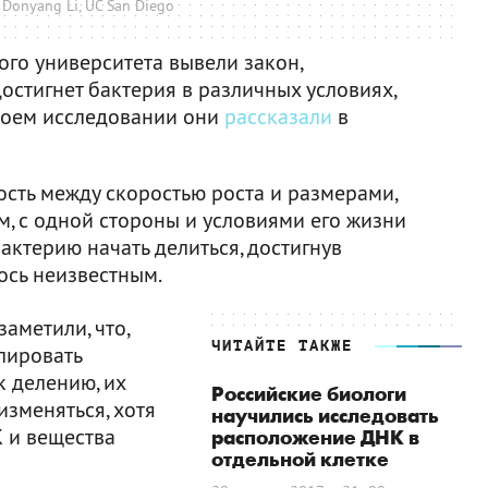
 Donyang Li, UC San Diego
го университета вывели закон,
остигнет бактерия в различных условиях,
своем исследовании они
рассказали
в
ость между скоростью роста и размерами,
м, с одной стороны и условиями его жизни
 бактерию начать делиться, достигнув
ось неизвестным.
аметили, что,
ЧИТАЙТЕ ТАКЖЕ
лировать
к делению, их
Росcийские биологи
зменяться, хотя
научились исследовать
К и вещества
расположение ДНК в
отдельной клетке