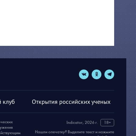
 клуб
Открытия российских ученых
рческих
Indicator, 2026 г.
18+
ружения
Нашли опечатку? Выделите текст и нажмите
действующим