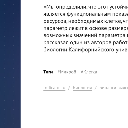
«Мы определили, что этот устой
является функциональным показ
ресурсов, необходимых клетке, чт
параметр лежит в основе размера 
возможных значений параметра п
рассказал один из авторов рабо
биологии Калифорнийского унив
#
Микроб
#
Клетка
Теги
Indicator.ru
/
Биология
/
Биологи выяс