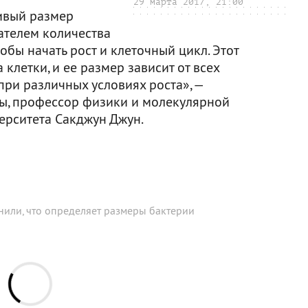
29 марта 2017, 21:00
чивый размер
ателем количества
обы начать рост и клеточный цикл. Этот
клетки, и ее размер зависит от всех
ри различных условиях роста», —
ты, профессор физики и молекулярной
ерситета Сакджун Джун.
нили, что определяет размеры бактерии