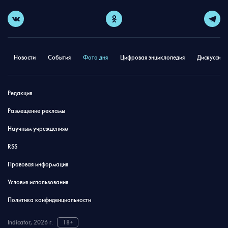
Новости
События
Фото дня
Цифровая энциклопедия
Дискуссион
Редакция
Размещение рекламы
Научным учреждениям
RSS
Правовая информация
Условия использования
Политика конфиденциальности
Indicator, 2026 г.
18+