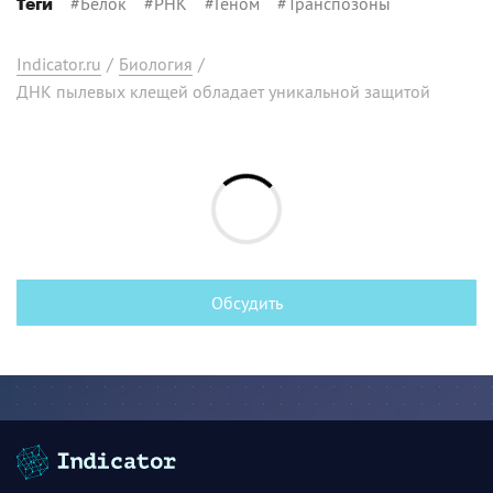
#
Белок
#
РНК
#
Геном
#
Транспозоны
Теги
Indicator.ru
/
Биология
/
ДНК пылевых клещей обладает уникальной защитой
Обсудить