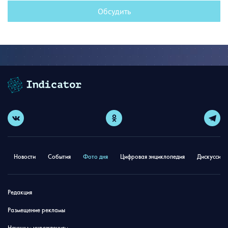
Обсудить
Новости
События
Фото дня
Цифровая энциклопедия
Дискуссион
Редакция
Размещение рекламы