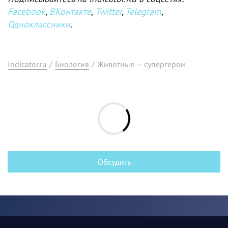
Facebook
,
ВКонтакте
,
Twitter
,
Telegram
,
Одноклассники
.
Indicator.ru
/
Биология
/
Животные — супергерои
Обсудить