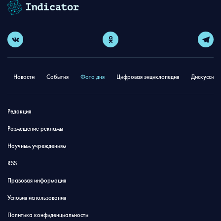
Новости
События
Фото дня
Цифровая энциклопедия
Дискуссион
Редакция
Размещение рекламы
Научным учреждениям
RSS
Правовая информация
Условия использования
Политика конфиденциальности