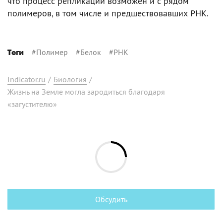
что процесс репликации возможен и с рядом
полимеров, в том числе и предшествовавших РНК.
#
Полимер
#
Белок
#
РНК
Теги
Indicator.ru
/
Биология
/
Жизнь на Земле могла зародиться благодаря
«загустителю»
Обсудить