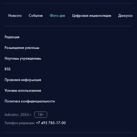
Новости
События
Фото дня
Цифровая энциклопедия
Дискуссион
Редакция
Размещение рекламы
Научным учреждениям
RSS
Правовая информация
Условия использования
Политика конфиденциальности
Indicator, 2026 г.
18+
Телефон редакции:
+7 495 785-17-00