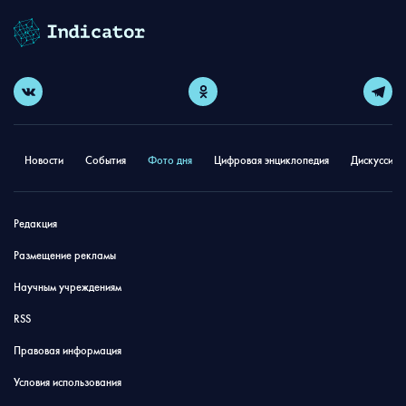
Новости
События
Фото дня
Цифровая энциклопедия
Дискуссион
Редакция
Размещение рекламы
Научным учреждениям
RSS
Правовая информация
Условия использования