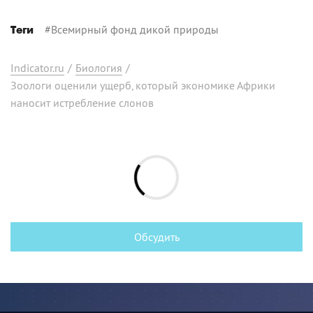
#
Всемирный фонд дикой природы
Теги
Indicator.ru
/
Биология
/
Зоологи оценили ущерб, который экономике Африки
наносит истребление слонов
Обсудить