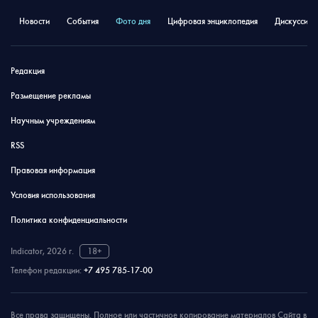
Новости
События
Фото дня
Цифровая энциклопедия
Дискуссион
Редакция
Размещение рекламы
Научным учреждениям
RSS
Правовая информация
Условия использования
Политика конфиденциальности
Indicator, 2026 г.
18+
Телефон редакции:
+7 495 785-17-00
Все права защищены. Полное или частичное копирование материалов Сайта в