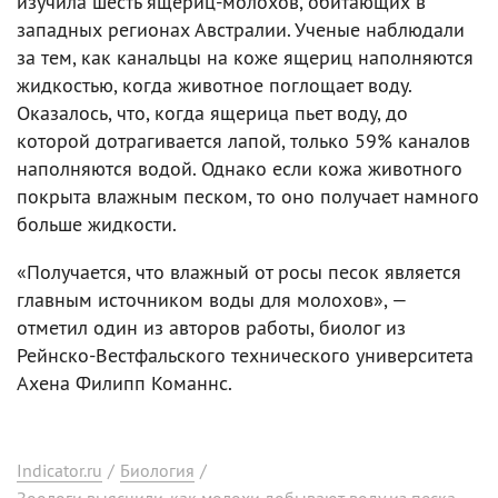
изучила шесть ящериц-молохов, обитающих в
западных регионах Австралии. Ученые наблюдали
за тем, как канальцы на коже ящериц наполняются
жидкостью, когда животное поглощает воду.
Оказалось, что, когда ящерица пьет воду, до
которой дотрагивается лапой, только 59% каналов
наполняются водой. Однако если кожа животного
покрыта влажным песком, то оно получает намного
больше жидкости.
«Получается, что влажный от росы песок является
главным источником воды для молохов», —
отметил один из авторов работы, биолог из
Рейнско-Вестфальского технического университета
Ахена Филипп Команнс.
Indicator.ru
/
Биология
/
Зоологи выяснили, как молохи добывают воду из песка