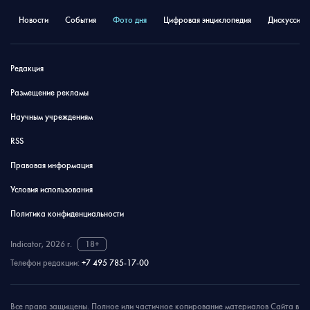
Новости
События
Фото дня
Цифровая энциклопедия
Дискуссион
Редакция
Размещение рекламы
Научным учреждениям
RSS
Правовая информация
Условия использования
Политика конфиденциальности
Indicator, 2026 г.
18+
Телефон редакции:
+7 495 785-17-00
Все права защищены. Полное или частичное копирование материалов Сайта в