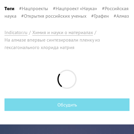
#
Нацпроекты
#
Нацпроект «Наука»
#
Российская
Теги
наука
#
Открытия российских ученых
#
Графен
#
Алмаз
Indicator.ru
/
Химия и науки о материалах
/
На алмазе впервые синтезировали пленку из
гексагонального хлорида натрия
Обсудить