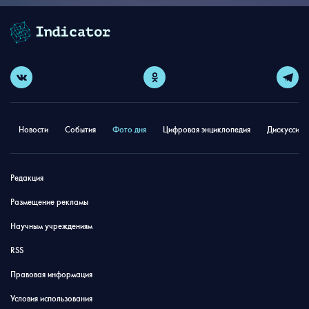
Новости
События
Фото дня
Цифровая энциклопедия
Дискуссион
Редакция
Размещение рекламы
Научным учреждениям
RSS
Правовая информация
Условия использования