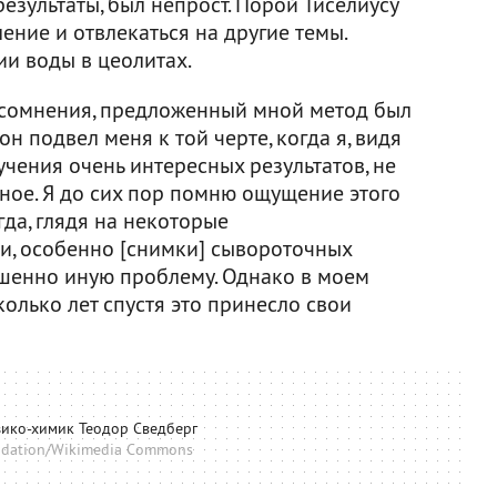
езультаты, был непрост. Порой Тиселиусу
ение и отвлекаться на другие темы.
и воды в цеолитах.
 сомнения, предложенный мной метод был
н подвел меня к той черте, когда я, видя
чения очень интересных результатов, не
ное. Я до сих пор помню ощущение этого
гда, глядя на некоторые
и, особенно [снимки] сывороточных
ршенно иную проблему. Однако в моем
колько лет спустя это принесло свои
ико-химик Теодор Сведберг
ndation/Wikimedia Commons