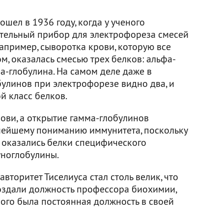
ел в 1936 году, когда у ученого
ительный прибор для электрофореза смесей
 например, сыворотка крови, которую все
м, оказалась смесью трех белков: альфа-
ма-глобулина. На самом деле даже в
улинов при электрофорезе видно два, и
й класс белков.
ови, а открытие гамма-глобулинов
нейшему пониманию иммунитета, поскольку
оказались белки специфического
уноглобулины.
вторитет Тиселиуса стал столь велик, что
оздали должность профессора биохимии,
ного была постоянная должность в своей