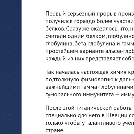
Первый серьезный прорыв произош
получился гораздо более чувств
белков. Сразу же оказалось, что,
считали одним белком, глобулино
глобулина, бета-глобулина и гам
простейшем варианте альфа-глоб
каждый из них представляет собо
Так началась настоящая химия кр
подтолкнуло физиологию к даль
важнейшими гамма-глобулинами 
гуморального иммунитета — имм
После этой титанической работы а
специально для него в Швеции с
только чтобы у талантливого уче
стране.