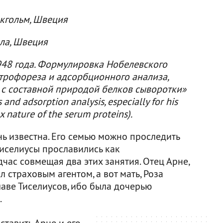
окгольм, Швеция
ала, Швеция
948 года. Формулировка Нобелевского
ктрофореза и адсорбционного анализа,
е с составной природой белков сыворотки»
 and adsorption analysis, especially for his
 nature of the serum proteins).
ь известна. Его семью можно проследить
 Тиселиусы прославились как
час совмещая два этих занятия. Отец Арне,
 страховым агентом, а вот мать, Роза
аве Тиселиусов, ибо была дочерью
.
ставить Арне и его