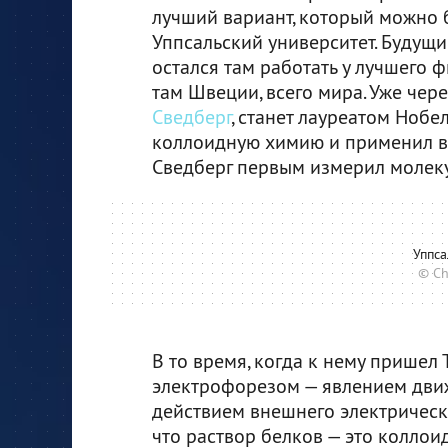
лучший вариант, который можно б
Уппсальский университет. Будущи
остался там работать у лучшего 
там Швеции, всего мира. Уже чер
Сведберг
, станет лауреатом Нобе
коллоидную химию и применил в 
Сведберг первым измерил молеку
Уппса
© Chr
В то время, когда к нему пришел 
электрофорезом — явлением движ
действием внешнего электрическог
что раствор белков — это коллои