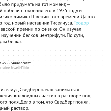
ыло придумать на тот момент, —
й нобелиат окончил его в 1925 году и
физико-химика Швеции того времени. Да что
ез год новый наставник Тиселиуса,
Теодор
левской премии по физике. Он изучал
изучении белков центрифуги. По сути,
лы белка.
льский университет
istine Jewell/Flickr
Тиселиус, Сведберг начал заниматься
ения коллоидных частиц в растворе под
о поля. Дело в том, что Сведберг понял,
дный раствор.