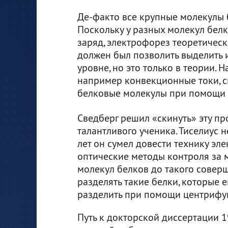
Де-факто все крупные молекулы б
Поскольку у разных молекул бел
заряд, электрофорез теоретическ
должен был позволить выделить 
уровне, но это только в теории. 
например конвекционные токи, 
белковые молекулы при помощи 
Сведберг решил «скинуть» эту пр
талантливого ученика. Тиселиус н
лет он сумел довести технику эл
оптические методы контроля за 
молекул белков до такого соверш
разделять такие белки, которые е
разделить при помощи центрифуг
Путь к докторской диссертации 19