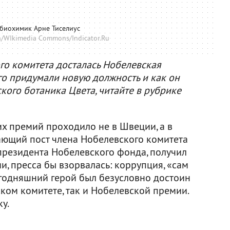
биохимик Арне Тиселиус
/WIkimedia Commons/Indicator.Ru
го комитета досталась Нобелевская
его придумали новую должность и как он
ого ботаника Цвета, читайте в рубрике
х премий проходило не в Швеции, а в
мающий пост члена Нобелевского комитета
резидента Нобелевского фонда, получил
, пресса бы взорвалась: коррупция, «сам
егодняшний герой был безусловно достоин
ском комитете, так и Нобелевской премии.
у.