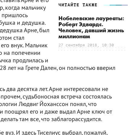
ЧИТАЙТЕ ТАКЖЕ
р, когда мальчику
и пришлось
Нобелевские лауреаты:
абушка и дедушка.
Роберт Эдвардс.
 дедушка Арне, был
Человек, давший жизнь
миллионам
отом стал
 его внук. Мальчик
27 сентября 2018, 10:30
о на попечении
ычка продлилась и
28 лет на Грете Дален, он полностью вверил
ь два десятка лет. Арне интересовали не
прочем, судьбоносная встреча состоялась
иологии Людвиг Йоханссон понял, что
ки поощрял его и даже выдал Арне ключ от
елать там все, что заблагорассудится.
 вуз. И здесь Тиселиус выбрал, пожалуй,