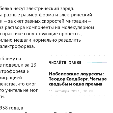
елка несут электрический заряд.
ка разные размер, форма и электрический
и — за счет разных скоростей миграции —
из раствора компоненты на молекулярном
На практике сопутствующие процессы,
сильно мешали нормально разделить
электрофореза.
облему на
ЧИТАЙТЕ ТАКЖЕ
е подвел, и за 13
ектрофореза и
Нобелевские лауреаты:
миграцией
Теодор Сведберг. Четыре
енства, что смог
свадьбы и одна премия
го учитель не мог
11 октября 2017, 20:08
и.
38 года, в