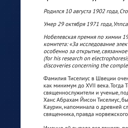
Родился 10 августа 1902 года, Ст
Умер 29 октября 1971 года, Уппс
Нобелевская премия по химии 1
комитета: «За исследование эле
особенно за открытие, связанно
(for his research on electrophoresis
discoveries concerning the complex
Фамилия Тиселиус в Швеции очен
как минимум до XVII века. Тогда
священнослужители и ученые, под
Ханс Абрахам Йисон Тиселиус, был
Каурин, напоминала о древней сл
священника, правда норвежского
Именно ей выпала вся тяжесть по