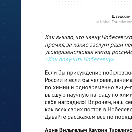
Шведский 
© Nobel Foundation
Как вышло, что члену Нобелевско
премия, за какие заслуги ради н
усовершенствовал метод российск
«Как получить Нобелевку»
.
Если бы присуждение нобелевски
России и если бы человек, зани
по химии и одновременно вице-п
высшую научную награду по химии
себя наградил»! Впрочем, наш с
как всех своих постов в Нобелев
Давайте расскажем все по порядк
Арне Вильгельм Каурин Тиселиус