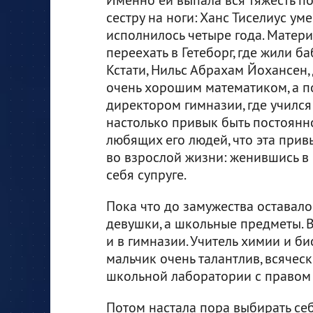
сестру на ноги: Ханс Тиселиус уме
исполнилось четыре года. Матер
переехать в Гетеборг, где жили б
Кстати, Нильс Абрахам Йохансен,
очень хорошим математиком, а п
директором гимназии, где учился
настолько привык быть постоянн
любящих его людей, что эта прив
во взрослой жизни: женившись в 
себя супруге.
Пока что до замужества оставалос
девушки, а школьные предметы. В
и в гимназии. Учитель химии и б
мальчик очень талантлив, всячес
школьной лаборатории с правом д
Потом настала пора выбирать себе